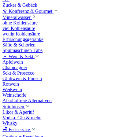
Zucker & Gebäck
🥂 Konferenz & Gourmet
Mineralwasser
ohne Kohlensäure
viel Kohlensäure
wenig Kohlensäure
Erfrischungsgetränke
Säfte & Schorlen
Spülmaschinen-Tabs
🍷 Wein & Sekt
Apfelwein
Champagner
Sekt & Prosecco
Glühwein & Punsch
Rotwein
Weißwein
Weinschorle
Alkoholfreie Alternativen
Spirituosen
Likör & Aperitif
Vodka, Gin & mehr
Whisky
🪑 Festservice
Gratis zur Bestellung