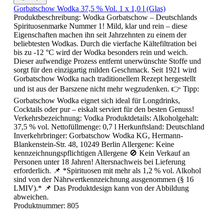
Gorbatschow Wodka 37,5 % Vol. 1 x 1,0 l (Glas)
Produktbeschreibung: Wodka Gorbatschow – Deutschlands
Spirituosenmarke Nummer 1! Mild, klar und rein – diese
Eigenschaften machen ihn seit Jahrzehnten zu einem der
beliebtesten Wodkas. Durch die vierfache Kältefiltration bei
bis zu -12 °C wird der Wodka besonders rein und weich.
Dieser aufwendige Prozess entfernt unerwünschte Stoffe und
sorgt für den einzigartig milden Geschmack. Seit 1921 wird
Gorbatschow Wodka nach traditionellem Rezept hergestellt
und ist aus der Barszene nicht mehr wegzudenken. 👉 Tipp:
Gorbatschow Wodka eignet sich ideal für Longdrinks,
Cocktails oder pur – eiskalt serviert für den besten Genuss!
Verkehrsbezeichnung: Vodka Produktdetails: Alkoholgehalt:
37,5 % vol. Nettofüllmenge: 0,7 l Herkunftsland: Deutschland
Inverkehrbringer: Gorbatschow Wodka KG, Hermann-
Blankenstein-Str. 48, 10249 Berlin Allergene: Keine
kennzeichnungspflichtigen Allergene 🚫 Kein Verkauf an
Personen unter 18 Jahren! Altersnachweis bei Lieferung
erforderlich. 📌 *Spirituosen mit mehr als 1,2 % vol. Alkohol
sind von der Nährwertkennzeichnung ausgenommen (§ 16
LMIV).* 📌 Das Produktdesign kann von der Abbildung
abweichen.
Produktnummer:
805