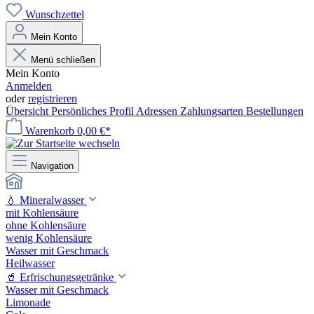
Wunschzettel
Mein Konto
Menü schließen
Mein Konto
Anmelden
oder
registrieren
Übersicht
Persönliches Profil
Adressen
Zahlungsarten
Bestellungen
Warenkorb
0,00 €*
Navigation
💧 Mineralwasser
mit Kohlensäure
ohne Kohlensäure
wenig Kohlensäure
Wasser mit Geschmack
Heilwasser
🥤 Erfrischungsgetränke
Wasser mit Geschmack
Limonade