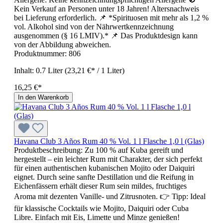
Kein Verkauf an Personen unter 18 Jahren! Altersnachweis
bei Lieferung erforderlich. 📌 *Spirituosen mit mehr als 1,2 %
vol. Alkohol sind von der Nährwertkennzeichnung
ausgenommen (§ 16 LMIV).* 📌 Das Produktdesign kann
von der Abbildung abweichen.
Produktnummer:
806
Inhalt:
0.7 Liter
(23,21 €* / 1 Liter)
16,25 €*
In den Warenkorb
Havana Club 3 Años Rum 40 % Vol. 1 l Flasche 1,0 l (Glas)
Produktbeschreibung: Zu 100 % auf Kuba gereift und
hergestellt – ein leichter Rum mit Charakter, der sich perfekt
für einen authentischen kubanischen Mojito oder Daiquiri
eignet. Durch seine sanfte Destillation und die Reifung in
Eichenfässern erhält dieser Rum sein mildes, fruchtiges
Aroma mit dezenten Vanille- und Zitrusnoten. 👉 Tipp: Ideal
für klassische Cocktails wie Mojito, Daiquiri oder Cuba
Libre. Einfach mit Eis, Limette und Minze genießen!