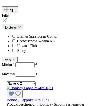
Filter
Filter
Hersteller
Bremer Sprirtuosen Contor
Gorbatschow Wodka KG
Havana Club
Remy
Preis
Minimal
€
–
Maximal
€
Bombay Sapphire 40% 0,7 l
Produktbeschreibung: Bombay Sapphire ist eine der