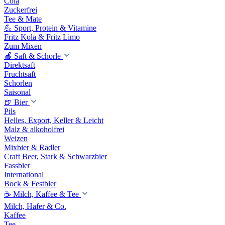
Cola
Zuckerfrei
Tee & Mate
💪 Sport, Protein & Vitamine
Fritz Kola & Fritz Limo
Zum Mixen
🍎 Saft & Schorle
Direktsaft
Fruchtsaft
Schorlen
Saisonal
🍺 Bier
Pils
Helles, Export, Keller & Leicht
Malz & alkoholfrei
Weizen
Mixbier & Radler
Craft Beer, Stark & Schwarzbier
Fassbier
International
Bock & Festbier
☕ Milch, Kaffee & Tee
Milch, Hafer & Co.
Kaffee
Tee