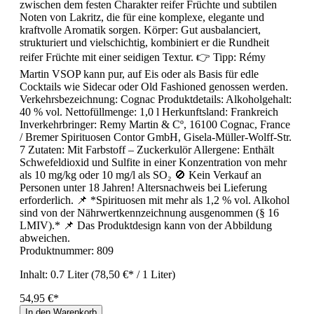
zwischen dem festen Charakter reifer Früchte und subtilen
Noten von Lakritz, die für eine komplexe, elegante und
kraftvolle Aromatik sorgen. Körper: Gut ausbalanciert,
strukturiert und vielschichtig, kombiniert er die Rundheit
reifer Früchte mit einer seidigen Textur. 👉 Tipp: Rémy
Martin VSOP kann pur, auf Eis oder als Basis für edle
Cocktails wie Sidecar oder Old Fashioned genossen werden.
Verkehrsbezeichnung: Cognac Produktdetails: Alkoholgehalt:
40 % vol. Nettofüllmenge: 1,0 l Herkunftsland: Frankreich
Inverkehrbringer: Remy Martin & Cº, 16100 Cognac, France
/ Bremer Spirituosen Contor GmbH, Gisela-Müller-Wolff-Str.
7 Zutaten: Mit Farbstoff – Zuckerkulör Allergene: Enthält
Schwefeldioxid und Sulfite in einer Konzentration von mehr
als 10 mg/kg oder 10 mg/l als SO₂ 🚫 Kein Verkauf an
Personen unter 18 Jahren! Altersnachweis bei Lieferung
erforderlich. 📌 *Spirituosen mit mehr als 1,2 % vol. Alkohol
sind von der Nährwertkennzeichnung ausgenommen (§ 16
LMIV).* 📌 Das Produktdesign kann von der Abbildung
abweichen.
Produktnummer:
809
Inhalt:
0.7 Liter
(78,50 €* / 1 Liter)
54,95 €*
In den Warenkorb