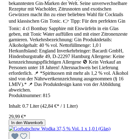
bekanntesten Gin-Marken der Welt. Seine unverwechselbare
Rezeptur mit Wacholder, Zitrusnoten und exotischen
Gewürzen macht ihn zu einer beliebten Wahl für Cocktails
und klassischen Gin Tonic. 👉 Tipp: Für den perfekten Gin
Tonic: 4 cl Bombay Sapphire mit Eiswürfeln in ein Glas
geben, mit Tonic Water auffüllen und mit einer Zitronenzeste
garnieren. Verkehrsbezeichnung: Gin Produktdetails:
Alkoholgehalt: 40 % vol. Nettofüllmenge: 1,0 l
Herkunftsland: England Inverkehrbringer: Bacardi GmbH,
Hindenburgstraße 49, D-22297 Hamburg Allergene: Keine
kennzeichnungspflichtigen Allergene 🚫 Kein Verkauf an
Personen unter 18 Jahren! Altersnachweis bei Lieferung
erforderlich. 📌 *Spirituosen mit mehr als 1,2 % vol. Alkohol
sind von der Nährwertkennzeichnung ausgenommen (§ 16
LMIV).* 📌 Das Produktdesign kann von der Abbildung
abweichen.
Produktnummer:
815
Inhalt:
0.7 Liter
(42,84 €* / 1 Liter)
29,99 €*
In den Warenkorb