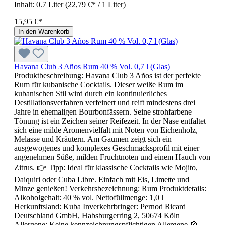
Inhalt:
0.7 Liter
(22,79 €* / 1 Liter)
15,95 €*
In den Warenkorb
Havana Club 3 Años Rum 40 % Vol. 0,7 l (Glas)
Produktbeschreibung: Havana Club 3 Años ist der perfekte
Rum für kubanische Cocktails. Dieser weiße Rum im
kubanischen Stil wird durch ein kontinuierliches
Destillationsverfahren verfeinert und reift mindestens drei
Jahre in ehemaligen Bourbonfässern. Seine strohfarbene
Tönung ist ein Zeichen seiner Reifezeit. In der Nase entfaltet
sich eine milde Aromenvielfalt mit Noten von Eichenholz,
Melasse und Kräutern. Am Gaumen zeigt sich ein
ausgewogenes und komplexes Geschmacksprofil mit einer
angenehmen Süße, milden Fruchtnoten und einem Hauch von
Zitrus. 👉 Tipp: Ideal für klassische Cocktails wie Mojito,
Daiquiri oder Cuba Libre. Einfach mit Eis, Limette und
Minze genießen! Verkehrsbezeichnung: Rum Produktdetails:
Alkoholgehalt: 40 % vol. Nettofüllmenge: 1,0 l
Herkunftsland: Kuba Inverkehrbringer: Pernod Ricard
Deutschland GmbH, Habsburgerring 2, 50674 Köln
Allergene: Keine kennzeichnungspflichtigen Allergene 🚫