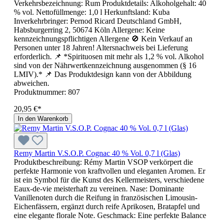
Verkehrsbezeichnung: Rum Produktdetails: Alkoholgehalt: 40
% vol. Nettofüllmenge: 1,0 l Herkunftsland: Kuba
Inverkehrbringer: Pernod Ricard Deutschland GmbH,
Habsburgerring 2, 50674 Köln Allergene: Keine
kennzeichnungspflichtigen Allergene 🚫 Kein Verkauf an
Personen unter 18 Jahren! Altersnachweis bei Lieferung
erforderlich. 📌 *Spirituosen mit mehr als 1,2 % vol. Alkohol
sind von der Nährwertkennzeichnung ausgenommen (§ 16
LMIV).* 📌 Das Produktdesign kann von der Abbildung
abweichen.
Produktnummer:
807
20,95 €*
In den Warenkorb
Remy Martin V.S.O.P. Cognac 40 % Vol. 0,7 l (Glas)
Produktbeschreibung: Rémy Martin VSOP verkörpert die
perfekte Harmonie von kraftvollen und eleganten Aromen. Er
ist ein Symbol für die Kunst des Kellermeisters, verschiedene
Eaux-de-vie meisterhaft zu vereinen. Nase: Dominante
Vanillenoten durch die Reifung in französischen Limousin-
Eichenfässern, ergänzt durch reife Aprikosen, Bratapfel und
eine elegante florale Note. Geschmack: Eine perfekte Balance