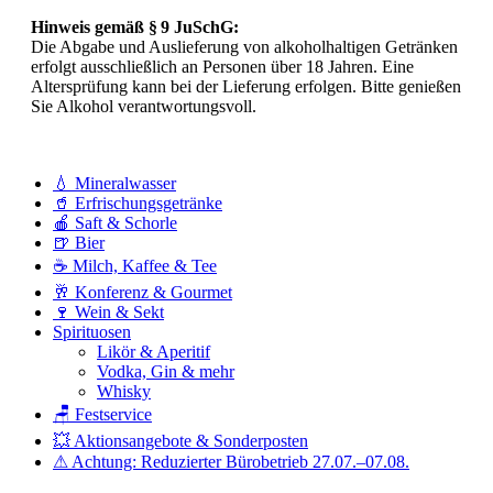
Hinweis gemäß § 9 JuSchG:
Die Abgabe und Auslieferung von alkoholhaltigen Getränken
erfolgt ausschließlich an Personen über 18 Jahren. Eine
Altersprüfung kann bei der Lieferung erfolgen. Bitte genießen
Sie Alkohol verantwortungsvoll.
💧 Mineralwasser
🥤 Erfrischungsgetränke
🍎 Saft & Schorle
🍺 Bier
☕ Milch, Kaffee & Tee
🥂 Konferenz & Gourmet
🍷 Wein & Sekt
Spirituosen
Likör & Aperitif
Vodka, Gin & mehr
Whisky
🪑 Festservice
💥 Aktionsangebote & Sonderposten
⚠ Achtung: Reduzierter Bürobetrieb 27.07.–07.08.