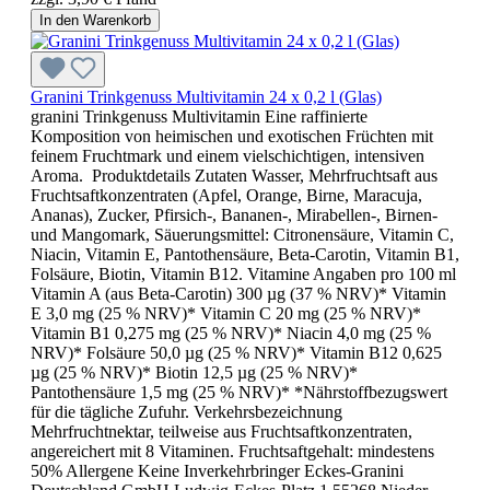
In den Warenkorb
Granini Trinkgenuss Multivitamin 24 x 0,2 l (Glas)
granini Trinkgenuss Multivitamin Eine raffinierte
Komposition von heimischen und exotischen Früchten mit
feinem Fruchtmark und einem vielschichtigen, intensiven
Aroma. Produktdetails Zutaten Wasser, Mehrfruchtsaft aus
Fruchtsaftkonzentraten (Apfel, Orange, Birne, Maracuja,
Ananas), Zucker, Pfirsich-, Bananen-, Mirabellen-, Birnen-
und Mangomark, Säuerungsmittel: Citronensäure, Vitamin C,
Niacin, Vitamin E, Pantothensäure, Beta-Carotin, Vitamin B1,
Folsäure, Biotin, Vitamin B12. Vitamine Angaben pro 100 ml
Vitamin A (aus Beta-Carotin) 300 µg (37 % NRV)* Vitamin
E 3,0 mg (25 % NRV)* Vitamin C 20 mg (25 % NRV)*
Vitamin B1 0,275 mg (25 % NRV)* Niacin 4,0 mg (25 %
NRV)* Folsäure 50,0 µg (25 % NRV)* Vitamin B12 0,625
µg (25 % NRV)* Biotin 12,5 µg (25 % NRV)*
Pantothensäure 1,5 mg (25 % NRV)* *Nährstoffbezugswert
für die tägliche Zufuhr. Verkehrsbezeichnung
Mehrfruchtnektar, teilweise aus Fruchtsaftkonzentraten,
angereichert mit 8 Vitaminen. Fruchtsaftgehalt: mindestens
50% Allergene Keine Inverkehrbringer Eckes-Granini