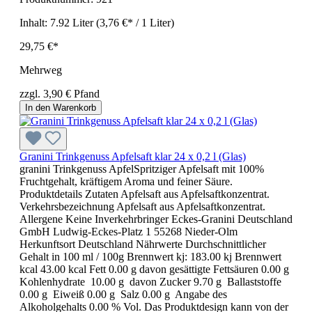
Inhalt:
7.92 Liter
(3,76 €* / 1 Liter)
29,75 €*
Mehrweg
zzgl. 3,90 € Pfand
In den Warenkorb
Granini Trinkgenuss Apfelsaft klar 24 x 0,2 l (Glas)
granini Trinkgenuss ApfelSpritziger Apfelsaft mit 100%
Fruchtgehalt, kräftigem Aroma und feiner Säure.
Produktdetails Zutaten Apfelsaft aus Apfelsaftkonzentrat.
Verkehrsbezeichnung Apfelsaft aus Apfelsaftkonzentrat.
Allergene Keine Inverkehrbringer Eckes-Granini Deutschland
GmbH Ludwig-Eckes-Platz 1 55268 Nieder-Olm
Herkunftsort Deutschland Nährwerte Durchschnittlicher
Gehalt in 100 ml / 100g Brennwert kj: 183.00 kj Brennwert
kcal 43.00 kcal Fett 0.00 g davon gesättigte Fettsäuren 0.00 g
Kohlenhydrate 10.00 g davon Zucker 9.70 g Ballaststoffe
0.00 g Eiweiß 0.00 g Salz 0.00 g Angabe des
Alkoholgehalts 0.00 % Vol. Das Produktdesign kann von der