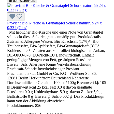
In den Warenkorb
Proviant Bio Kirsche & Granatapfel Schorle naturtrüb 24 x
0,33 l (Glas)
Mit lieblicher Bio-Kirsche und einer Note von Granatapfel
schmeckt diese Schorle granatenmäßig gut! Produktdetails
Zutaten & Allergene Wasser, Bio-Kirschsaft (17%)*, Bio-
Traubensaft*, Bio-Apfelsaft *, Bio-Granatapfelsaft (3%)*,
Kohlensäure *=Zutaten aus kontrolliert biologischem Anbau,
DE-ÖKO-070, EU/Nicht-EU Landwirtschaft. Enthält
geringfügige Mengen von Fett, gesättigten Fettsäuren,
Eiweiß, Salz. Allergene Keine Verkehrsbezeichnung
Fruchtsaft-Schorle Inverkehrbringer Proviant
Fruchtmanufaktur GmbH & Co. KG - Wolfener Str. 36,
12681 Berlin Herkunftsort Deutschland Nährwerte
Durchschnittlicher Gehalt in 100 ml / 100g Brennwert kj: 105
kj Brennwert kcal 25 kcal Fett 0,0 g davon gesättigte
Fettsäuren 0,0 g Kohlenhydrate 5,9 g davon Zucker 5,9 g
Ballaststoffe 0 g Eiweiß g Salz 0,002 g Das Produktdesign
kann von der Abbildung abweichen.
Produktnummer:
856