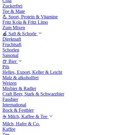
Cola
Zuckerfrei
Tee & Mate
💪 Sport, Protein & Vitamine
Fritz Kola & Fritz Limo
Zum Mixen
🍎 Saft & Schorle
Direktsaft
Fruchtsaft
Schorlen
Saisonal
🍺 Bier
Pils
Helles, Export, Keller & Leicht
Malz & alkoholfrei
Weizen
Mixbier & Radler
Craft Beer, Stark & Schwarzbier
Fassbier
International
Bock & Festbier
☕ Milch, Kaffee & Tee
Milch, Hafer & Co.
Kaffee
Tee