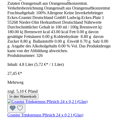
Zutaten Orangensaft aus Orangensaftkonzentrat.
Verkehrsbezeichnung Orangensaft aus Orangensaftkonzentrat
Fruchtsaftgehalt: 100% Allergene Keine Inverkehrbringer
Eckes-Granini Deutschland GmbH Ludwig-Eckes-Platz 1
55268 Nieder-Olm Herkunftsort Deutschland Nährwerte
Durchschnittlicher Gehalt in 100 ml / 100g Brennwert kj:
180.00 kj Brennwert kcal 43.00 kcal Fett 0.00 g davon
gesättigte Fettsäuren 0.00 g Kohlenhydrate 8.80 g davon
Zucker 8.80 g Ballaststoffe 0.00 g Eiweiß 0.70 g Salz 0.00
g Angabe des Alkoholgehalts 0.00 % Vol. Das Produktdesign
kann von der Abbildung abweichen.
Produktnummer:
326
Inhalt:
4.8 Liter
(5,72 €* / 1 Liter)
27,45 €*
Mehrweg
zzgl. 5,10 € Pfand
In den Warenkorb
Granini Trinkgenuss Pfirsich 24 x 0,2 l (Glas)