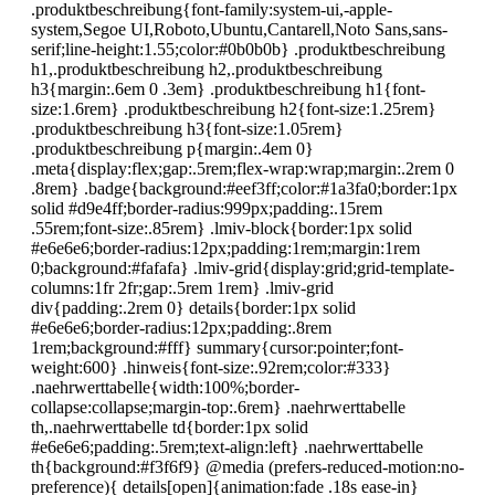
.produktbeschreibung{font-family:system-ui,-apple-
system,Segoe UI,Roboto,Ubuntu,Cantarell,Noto Sans,sans-
serif;line-height:1.55;color:#0b0b0b} .produktbeschreibung
h1,.produktbeschreibung h2,.produktbeschreibung
h3{margin:.6em 0 .3em} .produktbeschreibung h1{font-
size:1.6rem} .produktbeschreibung h2{font-size:1.25rem}
.produktbeschreibung h3{font-size:1.05rem}
.produktbeschreibung p{margin:.4em 0}
.meta{display:flex;gap:.5rem;flex-wrap:wrap;margin:.2rem 0
.8rem} .badge{background:#eef3ff;color:#1a3fa0;border:1px
solid #d9e4ff;border-radius:999px;padding:.15rem
.55rem;font-size:.85rem} .lmiv-block{border:1px solid
#e6e6e6;border-radius:12px;padding:1rem;margin:1rem
0;background:#fafafa} .lmiv-grid{display:grid;grid-template-
columns:1fr 2fr;gap:.5rem 1rem} .lmiv-grid
div{padding:.2rem 0} details{border:1px solid
#e6e6e6;border-radius:12px;padding:.8rem
1rem;background:#fff} summary{cursor:pointer;font-
weight:600} .hinweis{font-size:.92rem;color:#333}
.naehrwerttabelle{width:100%;border-
collapse:collapse;margin-top:.6rem} .naehrwerttabelle
th,.naehrwerttabelle td{border:1px solid
#e6e6e6;padding:.5rem;text-align:left} .naehrwerttabelle
th{background:#f3f6f9} @media (prefers-reduced-motion:no-
preference){ details[open]{animation:fade .18s ease-in}