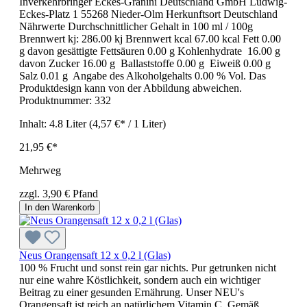
Inverkehrbringer Eckes-Granini Deutschland GmbH Ludwig-
Eckes-Platz 1 55268 Nieder-Olm Herkunftsort Deutschland
Nährwerte Durchschnittlicher Gehalt in 100 ml / 100g
Brennwert kj: 286.00 kj Brennwert kcal 67.00 kcal Fett 0.00
g davon gesättigte Fettsäuren 0.00 g Kohlenhydrate 16.00 g
davon Zucker 16.00 g Ballaststoffe 0.00 g Eiweiß 0.00 g
Salz 0.01 g Angabe des Alkoholgehalts 0.00 % Vol. Das
Produktdesign kann von der Abbildung abweichen.
Produktnummer:
332
Inhalt:
4.8 Liter
(4,57 €* / 1 Liter)
21,95 €*
Mehrweg
zzgl. 3,90 € Pfand
In den Warenkorb
Neus Orangensaft 12 x 0,2 l (Glas)
100 % Frucht und sonst rein gar nichts. Pur getrunken nicht
nur eine wahre Köstlichkeit, sondern auch ein wichtiger
Beitrag zu einer gesunden Ernährung. Unser NEU's
Orangensaft ist reich an natürlichem Vitamin C. Gemäß