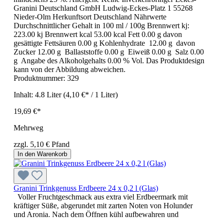
Granini Deutschland GmbH Ludwig-Eckes-Platz 1 55268
Nieder-Olm Herkunftsort Deutschland Nährwerte
Durchschnittlicher Gehalt in 100 ml / 100g Brennwert kj:
223.00 kj Brennwert kcal 53.00 kcal Fett 0.00 g davon
gesättigte Fettsäuren 0.00 g Kohlenhydrate 12.00 g davon
Zucker 12.00 g Ballaststoffe 0.00 g Eiweiß 0.00 g Salz 0.00
g Angabe des Alkoholgehalts 0.00 % Vol. Das Produktdesign
kann von der Abbildung abweichen.
Produktnummer:
329
Inhalt:
4.8 Liter
(4,10 €* / 1 Liter)
19,69 €*
Mehrweg
zzgl. 5,10 € Pfand
In den Warenkorb
Granini Trinkgenuss Erdbeere 24 x 0,2 l (Glas)
Voller Fruchtgeschmack aus extra viel Erdbeermark mit
kräftiger Süße, abgerundet mit zarten Noten von Holunder
und Aronia. Nach dem Öffnen kühl aufbewahren und