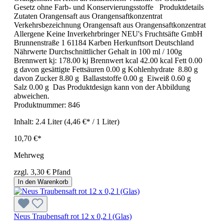
Gesetz ohne Farb- und Konservierungsstoffe Produktdetails
Zutaten Orangensaft aus Orangensaftkonzentrat
Verkehrsbezeichnung Orangensaft aus Orangensaftkonzentrat
Allergene Keine Inverkehrbringer NEU's Fruchtsäfte GmbH
Brunnenstraße 1 61184 Karben Herkunftsort Deutschland
Nährwerte Durchschnittlicher Gehalt in 100 ml / 100g
Brennwert kj: 178.00 kj Brennwert kcal 42.00 kcal Fett 0.00
g davon gesättigte Fettsäuren 0.00 g Kohlenhydrate 8.80 g
davon Zucker 8.80 g Ballaststoffe 0.00 g Eiweiß 0.60 g
Salz 0.00 g Das Produktdesign kann von der Abbildung
abweichen.
Produktnummer:
846
Inhalt:
2.4 Liter
(4,46 €* / 1 Liter)
10,70 €*
Mehrweg
zzgl. 3,30 € Pfand
In den Warenkorb
Neus Traubensaft rot 12 x 0,2 l (Glas)