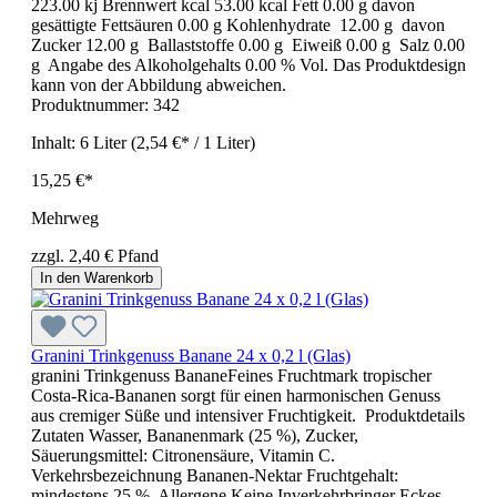
223.00 kj Brennwert kcal 53.00 kcal Fett 0.00 g davon
gesättigte Fettsäuren 0.00 g Kohlenhydrate 12.00 g davon
Zucker 12.00 g Ballaststoffe 0.00 g Eiweiß 0.00 g Salz 0.00
g Angabe des Alkoholgehalts 0.00 % Vol. Das Produktdesign
kann von der Abbildung abweichen.
Produktnummer:
342
Inhalt:
6 Liter
(2,54 €* / 1 Liter)
15,25 €*
Mehrweg
zzgl. 2,40 € Pfand
In den Warenkorb
Granini Trinkgenuss Banane 24 x 0,2 l (Glas)
granini Trinkgenuss BananeFeines Fruchtmark tropischer
Costa-Rica-Bananen sorgt für einen harmonischen Genuss
aus cremiger Süße und intensiver Fruchtigkeit. Produktdetails
Zutaten Wasser, Bananenmark (25 %), Zucker,
Säuerungsmittel: Citronensäure, Vitamin C.
Verkehrsbezeichnung Bananen-Nektar Fruchtgehalt:
mindestens 25 %. Allergene Keine Inverkehrbringer Eckes-