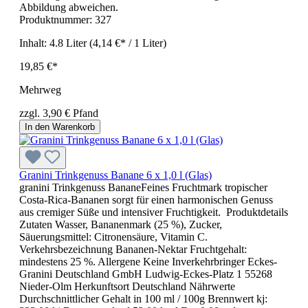
Abbildung abweichen.
Produktnummer:
327
Inhalt:
4.8 Liter
(4,14 €* / 1 Liter)
19,85 €*
Mehrweg
zzgl. 3,90 € Pfand
In den Warenkorb
Granini Trinkgenuss Banane 6 x 1,0 l (Glas)
granini Trinkgenuss BananeFeines Fruchtmark tropischer
Costa-Rica-Bananen sorgt für einen harmonischen Genuss
aus cremiger Süße und intensiver Fruchtigkeit. Produktdetails
Zutaten Wasser, Bananenmark (25 %), Zucker,
Säuerungsmittel: Citronensäure, Vitamin C.
Verkehrsbezeichnung Bananen-Nektar Fruchtgehalt:
mindestens 25 %. Allergene Keine Inverkehrbringer Eckes-
Granini Deutschland GmbH Ludwig-Eckes-Platz 1 55268
Nieder-Olm Herkunftsort Deutschland Nährwerte
Durchschnittlicher Gehalt in 100 ml / 100g Brennwert kj: