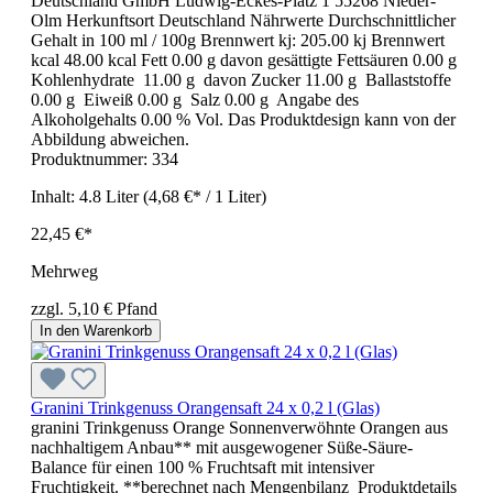
Deutschland GmbH Ludwig-Eckes-Platz 1 55268 Nieder-
Olm Herkunftsort Deutschland Nährwerte Durchschnittlicher
Gehalt in 100 ml / 100g Brennwert kj: 205.00 kj Brennwert
kcal 48.00 kcal Fett 0.00 g davon gesättigte Fettsäuren 0.00 g
Kohlenhydrate 11.00 g davon Zucker 11.00 g Ballaststoffe
0.00 g Eiweiß 0.00 g Salz 0.00 g Angabe des
Alkoholgehalts 0.00 % Vol. Das Produktdesign kann von der
Abbildung abweichen.
Produktnummer:
334
Inhalt:
4.8 Liter
(4,68 €* / 1 Liter)
22,45 €*
Mehrweg
zzgl. 5,10 € Pfand
In den Warenkorb
Granini Trinkgenuss Orangensaft 24 x 0,2 l (Glas)
granini Trinkgenuss Orange Sonnenverwöhnte Orangen aus
nachhaltigem Anbau** mit ausgewogener Süße-Säure-
Balance für einen 100 % Fruchtsaft mit intensiver
Fruchtigkeit. **berechnet nach Mengenbilanz Produktdetails