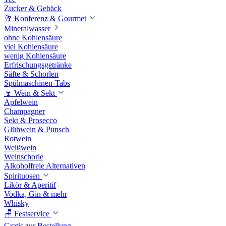
Zucker & Gebäck
🥂 Konferenz & Gourmet
Mineralwasser
ohne Kohlensäure
viel Kohlensäure
wenig Kohlensäure
Erfrischungsgetränke
Säfte & Schorlen
Spülmaschinen-Tabs
🍷 Wein & Sekt
Apfelwein
Champagner
Sekt & Prosecco
Glühwein & Punsch
Rotwein
Weißwein
Weinschorle
Alkoholfreie Alternativen
Spirituosen
Likör & Aperitif
Vodka, Gin & mehr
Whisky
🪑 Festservice
Gratis zur Bestellung