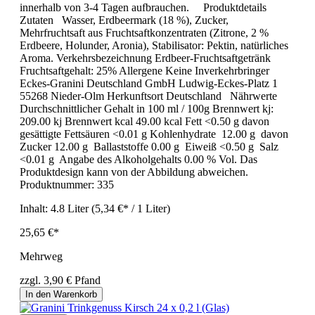
innerhalb von 3-4 Tagen aufbrauchen. Produktdetails
Zutaten Wasser, Erdbeermark (18 %), Zucker,
Mehrfruchtsaft aus Fruchtsaftkonzentraten (Zitrone, 2 %
Erdbeere, Holunder, Aronia), Stabilisator: Pektin, natürliches
Aroma. Verkehrsbezeichnung Erdbeer-Fruchtsaftgetränk
Fruchtsaftgehalt: 25% Allergene Keine Inverkehrbringer
Eckes-Granini Deutschland GmbH Ludwig-Eckes-Platz 1
55268 Nieder-Olm Herkunftsort Deutschland Nährwerte
Durchschnittlicher Gehalt in 100 ml / 100g Brennwert kj:
209.00 kj Brennwert kcal 49.00 kcal Fett <0.50 g davon
gesättigte Fettsäuren <0.01 g Kohlenhydrate 12.00 g davon
Zucker 12.00 g Ballaststoffe 0.00 g Eiweiß <0.50 g Salz
<0.01 g Angabe des Alkoholgehalts 0.00 % Vol. Das
Produktdesign kann von der Abbildung abweichen.
Produktnummer:
335
Inhalt:
4.8 Liter
(5,34 €* / 1 Liter)
25,65 €*
Mehrweg
zzgl. 3,90 € Pfand
In den Warenkorb