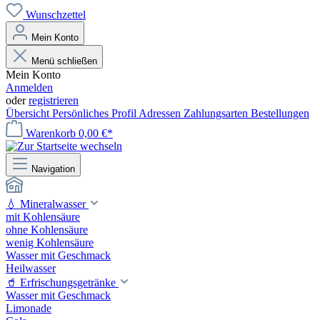
Wunschzettel
Mein Konto
Menü schließen
Mein Konto
Anmelden
oder
registrieren
Übersicht
Persönliches Profil
Adressen
Zahlungsarten
Bestellungen
Warenkorb
0,00 €*
Navigation
💧 Mineralwasser
mit Kohlensäure
ohne Kohlensäure
wenig Kohlensäure
Wasser mit Geschmack
Heilwasser
🥤 Erfrischungsgetränke
Wasser mit Geschmack
Limonade