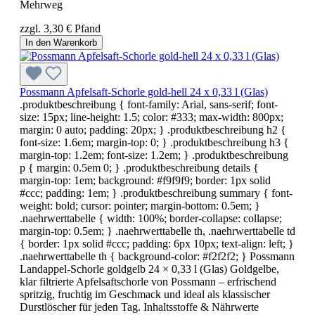
Mehrweg
zzgl. 3,30 € Pfand
In den Warenkorb
Possmann Apfelsaft-Schorle gold-hell 24 x 0,33 l (Glas)
.produktbeschreibung { font-family: Arial, sans-serif; font-
size: 15px; line-height: 1.5; color: #333; max-width: 800px;
margin: 0 auto; padding: 20px; } .produktbeschreibung h2 {
font-size: 1.6em; margin-top: 0; } .produktbeschreibung h3 {
margin-top: 1.2em; font-size: 1.2em; } .produktbeschreibung
p { margin: 0.5em 0; } .produktbeschreibung details {
margin-top: 1em; background: #f9f9f9; border: 1px solid
#ccc; padding: 1em; } .produktbeschreibung summary { font-
weight: bold; cursor: pointer; margin-bottom: 0.5em; }
.naehrwerttabelle { width: 100%; border-collapse: collapse;
margin-top: 0.5em; } .naehrwerttabelle th, .naehrwerttabelle td
{ border: 1px solid #ccc; padding: 6px 10px; text-align: left; }
.naehrwerttabelle th { background-color: #f2f2f2; } Possmann
Landappel-Schorle goldgelb 24 × 0,33 l (Glas) Goldgelbe,
klar filtrierte Apfelsaftschorle von Possmann – erfrischend
spritzig, fruchtig im Geschmack und ideal als klassischer
Durstlöscher für jeden Tag. Inhaltsstoffe & Nährwerte