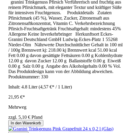
granini Trinkgenuss Pfirsich Verführerisch und fruchtig aus
reinem Pfirsichmark, mit eleganter Textur und kräftiger Süße
für intensiven Fruchtgenuss. Produktdetails Zutaten
Pfirsichmark (45 %), Wasser, Zucker, Zitronensaft aus
Zitronensaftkonzentrat, Vitamin C. Verkehrsbezeichnung
Pfirsich-Fruchtsaftgetränk Fruchtsaftgehalt: mindestens 45%
Allergene Keine Inverkehrbringer Herkunftsort Eckes-
Granini Deutschland GmbH Ludwig-Eckes-Platz 1 55268
Nieder-Olm Nährwerte Durchschnittlicher Gehalt in 100 ml
/ 100g Brennwert kj: 218.00 kj Brennwert kcal 51.00 kcal
Fett 0.00 g davon gesättigte Fettsäuren 0.00 g Kohlenhydrate
12.00 g davon Zucker 12.00 g Ballaststoffe 0.00 g Eiweiß
0.00 g Salz 0.00 g Angabe des Alkoholgehalts 0.00 % Vol.
Das Produktdesign kann von der Abbildung abweichen.
Produktnummer:
330
Inhalt:
4.8 Liter
(4,57 €* / 1 Liter)
21,95 €*
Mehrweg
zzgl. 5,10 € Pfand
In den Warenkorb