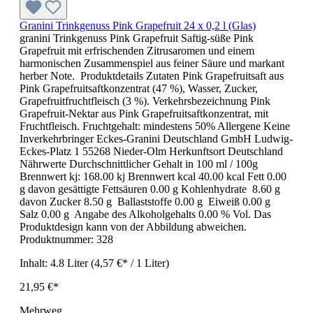
Granini Trinkgenuss Pink Grapefruit 24 x 0,2 l (Glas)
granini Trinkgenuss Pink Grapefruit Saftig-süße Pink
Grapefruit mit erfrischenden Zitrusaromen und einem
harmonischen Zusammenspiel aus feiner Säure und markant
herber Note. Produktdetails Zutaten Pink Grapefruitsaft aus
Pink Grapefruitsaftkonzentrat (47 %), Wasser, Zucker,
Grapefruitfruchtfleisch (3 %). Verkehrsbezeichnung Pink
Grapefruit-Nektar aus Pink Grapefruitsaftkonzentrat, mit
Fruchtfleisch. Fruchtgehalt: mindestens 50% Allergene Keine
Inverkehrbringer Eckes-Granini Deutschland GmbH Ludwig-
Eckes-Platz 1 55268 Nieder-Olm Herkunftsort Deutschland
Nährwerte Durchschnittlicher Gehalt in 100 ml / 100g
Brennwert kj: 168.00 kj Brennwert kcal 40.00 kcal Fett 0.00
g davon gesättigte Fettsäuren 0.00 g Kohlenhydrate 8.60 g
davon Zucker 8.50 g Ballaststoffe 0.00 g Eiweiß 0.00 g
Salz 0.00 g Angabe des Alkoholgehalts 0.00 % Vol. Das
Produktdesign kann von der Abbildung abweichen.
Produktnummer:
328
Inhalt:
4.8 Liter
(4,57 €* / 1 Liter)
21,95 €*
Mehrweg