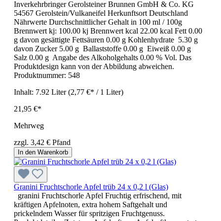
Inverkehrbringer Gerolsteiner Brunnen GmbH & Co. KG
54567 Gerolstein/Vulkaneifel Herkunftsort Deutschland
Nährwerte Durchschnittlicher Gehalt in 100 ml / 100g
Brennwert kj: 100.00 kj Brennwert kcal 22.00 kcal Fett 0.00
g davon gesättigte Fettsäuren 0.00 g Kohlenhydrate 5.30 g
davon Zucker 5.00 g Ballaststoffe 0.00 g Eiweiß 0.00 g
Salz 0.00 g Angabe des Alkoholgehalts 0.00 % Vol. Das
Produktdesign kann von der Abbildung abweichen.
Produktnummer:
548
Inhalt:
7.92 Liter
(2,77 €* / 1 Liter)
21,95 €*
Mehrweg
zzgl. 3,42 € Pfand
In den Warenkorb
Granini Fruchtschorle Apfel trüb 24 x 0,2 l (Glas)
granini Fruchtschorle Apfel Fruchtig erfrischend, mit
kräftigen Apfelnoten, extra hohem Saftgehalt und
prickelndem Wasser für spritzigen Fruchtgenuss.