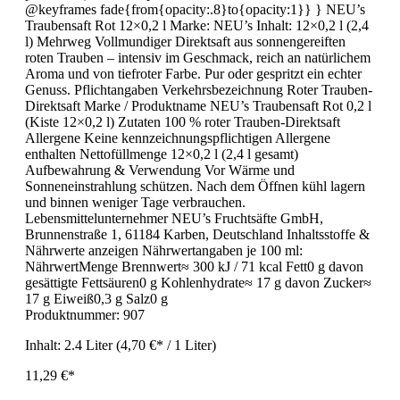
@keyframes fade{from{opacity:.8}to{opacity:1}} } NEU’s
Traubensaft Rot 12×0,2 l Marke: NEU’s Inhalt: 12×0,2 l (2,4
l) Mehrweg Vollmundiger Direktsaft aus sonnengereiften
roten Trauben – intensiv im Geschmack, reich an natürlichem
Aroma und von tiefroter Farbe. Pur oder gespritzt ein echter
Genuss. Pflichtangaben Verkehrsbezeichnung Roter Trauben-
Direktsaft Marke / Produktname NEU’s Traubensaft Rot 0,2 l
(Kiste 12×0,2 l) Zutaten 100 % roter Trauben-Direktsaft
Allergene Keine kennzeichnungspflichtigen Allergene
enthalten Nettofüllmenge 12×0,2 l (2,4 l gesamt)
Aufbewahrung & Verwendung Vor Wärme und
Sonneneinstrahlung schützen. Nach dem Öffnen kühl lagern
und binnen weniger Tage verbrauchen.
Lebensmittelunternehmer NEU’s Fruchtsäfte GmbH,
Brunnenstraße 1, 61184 Karben, Deutschland Inhaltsstoffe &
Nährwerte anzeigen Nährwertangaben je 100 ml:
NährwertMenge Brennwert≈ 300 kJ / 71 kcal Fett0 g davon
gesättigte Fettsäuren0 g Kohlenhydrate≈ 17 g davon Zucker≈
17 g Eiweiß0,3 g Salz0 g
Produktnummer:
907
Inhalt:
2.4 Liter
(4,70 €* / 1 Liter)
11,29 €*