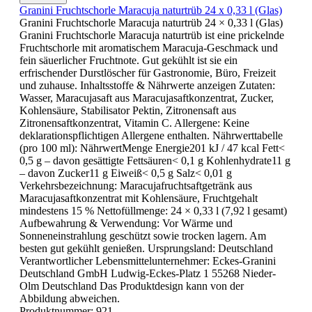
Granini Fruchtschorle Maracuja naturtrüb 24 x 0,33 l (Glas)
Granini Fruchtschorle Maracuja naturtrüb 24 × 0,33 l (Glas)
Granini Fruchtschorle Maracuja naturtrüb ist eine prickelnde
Fruchtschorle mit aromatischem Maracuja-Geschmack und
fein säuerlicher Fruchtnote. Gut gekühlt ist sie ein
erfrischender Durstlöscher für Gastronomie, Büro, Freizeit
und zuhause. Inhaltsstoffe & Nährwerte anzeigen Zutaten:
Wasser, Maracujasaft aus Maracujasaftkonzentrat, Zucker,
Kohlensäure, Stabilisator Pektin, Zitronensaft aus
Zitronensaftkonzentrat, Vitamin C. Allergene: Keine
deklarationspflichtigen Allergene enthalten. Nährwerttabelle
(pro 100 ml): NährwertMenge Energie201 kJ / 47 kcal Fett<
0,5 g – davon gesättigte Fettsäuren< 0,1 g Kohlenhydrate11 g
– davon Zucker11 g Eiweiß< 0,5 g Salz< 0,01 g
Verkehrsbezeichnung: Maracujafruchtsaftgetränk aus
Maracujasaftkonzentrat mit Kohlensäure, Fruchtgehalt
mindestens 15 % Nettofüllmenge: 24 × 0,33 l (7,92 l gesamt)
Aufbewahrung & Verwendung: Vor Wärme und
Sonneneinstrahlung geschützt sowie trocken lagern. Am
besten gut gekühlt genießen. Ursprungsland: Deutschland
Verantwortlicher Lebensmittelunternehmer: Eckes-Granini
Deutschland GmbH Ludwig-Eckes-Platz 1 55268 Nieder-
Olm Deutschland Das Produktdesign kann von der
Abbildung abweichen.
Produktnummer:
921