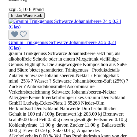
zzgl. 5,10 € Pfand
In den Warenkorb
Granini Trinkgenuss Schwarze Johannisbeere 24 x 0,2 l
(Glas)
granini Trinkgenuss Schwarze Johannisbeere setzt pur, als
alkoholfreie Schorle oder in einem Mixgetränk vielfältige
Genuss-Highlights. Die ausgewogene Komposition aus Süße
und Säure bietet garantierten Trinkgenuss. Produktdetails
Zutaten Schwarze Johannisbeeren-Nektar ? Fruchtgehalt:
mind. 25% ? Wasser ? Schwarze Johannisbeeren-Saft (25%) ?
Zucker ? Antioxidationsmittel Ascorbinsäure
Verkehrsbezeichnung Schwarze Johannisbeeren-Nektar
Allergene Keine Inverkehrbringer ckes-Granini Deutschland
GmbH Ludwig-Eckes-Platz 1 55268 Nieder-Olm
Herkunftsort Deutschland Nährwerte Durchschnittlicher
Gehalt in 100 ml / 100g Brennwert kj: 203.00 kj Brennwert
kcal 49.00 kcal Fett 0.50 g davon gesättigte Fettsäuren 0.10 g
Kohlenhydrate 11.00 g davon Zucker 11.00 g Ballaststoffe
0.00 g Eiweiß 0.50 g Salz 0.01 g Angabe des
Alkoholgehalts 0.00 % Vol. Das Produktdesign kann von der