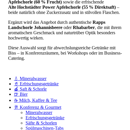
Apfelschorle (60 % Frucht)
sowie die erfrischende
Alte Hochstädter Power Apfelschorle (55 % Direktsaft)
–
beide natürlich ohne Zuckerzusatz und in stilvollen Flaschen.
Ergänzt wird das Angebot durch authentische
Rapps
Landschorle Johannisbeere
oder
Rhabarber
, die mit ihrem
aromatischen Geschmack und naturtrüber Optik besonders
hochwertig wirken.
Diese Auswahl sorgt für abwechslungsreiche Getränke mit
Biss – in Konferenzräumen, bei Workshops oder im Business-
Catering.
💧 Mineralwasser
🥤 Erfrischungsgetränke
🍎 Saft & Schorle
🍺 Bier
☕ Milch, Kaffee & Tee
🥂 Konferenz & Gourmet
Mineralwasser
Erfrischungsgetränke
Säfte & Schorlen
Spülmaschinen-Tabs