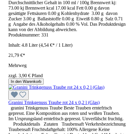
Durchschnittlicher Gehalt in 100 ml / 100g Brennwert kj:
73.00 kj Brennwert kcal 17.00 kcal Fett 0.00 g davon
gesättigte Fettsäuren 0.00 g Kohlenhydrate 3.00 g davon
Zucker 3.00 g Ballaststoffe 0.00 g Eiweiß 0.80 g Salz 0.71
g Angabe des Alkoholgehalts 0.00 % Vol. Das Produktdesign
kann von der Abbildung abweichen.
Produktnummer:
331
Inhalt:
4.8 Liter
(4,54 €* / 1 Liter)
21,79 €*
Mehrweg
zzgl. 3,90 € Pfand
In den Warenkorb
Granini Trinkgenuss Traube rot 24 x 0,2 l (Glas)
granini Trinkgenuss Traube Beste Trauben erntefrisch
gepresst. Eine Komposition aus roten und weißen Trauben.
Im Ursprungsland erntefrisch gepresst. Unverfälscht fruchtig.
Produktdetails Zutaten Traubensaft Verkehrsbezeichnung
Traubensaft Fruchtsdaftgehalt: 100% Allergene Keine