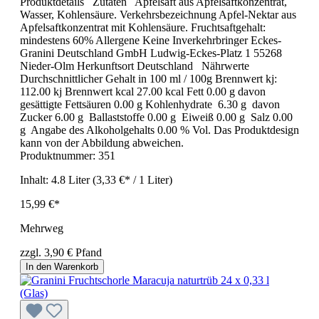
Produktdetails Zutaten Apfelsaft aus Apfelsaftkonzentrat,
Wasser, Kohlensäure. Verkehrsbezeichnung Apfel-Nektar aus
Apfelsaftkonzentrat mit Kohlensäure. Fruchtsaftgehalt:
mindestens 60% Allergene Keine Inverkehrbringer Eckes-
Granini Deutschland GmbH Ludwig-Eckes-Platz 1 55268
Nieder-Olm Herkunftsort Deutschland Nährwerte
Durchschnittlicher Gehalt in 100 ml / 100g Brennwert kj:
112.00 kj Brennwert kcal 27.00 kcal Fett 0.00 g davon
gesättigte Fettsäuren 0.00 g Kohlenhydrate 6.30 g davon
Zucker 6.00 g Ballaststoffe 0.00 g Eiweiß 0.00 g Salz 0.00
g Angabe des Alkoholgehalts 0.00 % Vol. Das Produktdesign
kann von der Abbildung abweichen.
Produktnummer:
351
Inhalt:
4.8 Liter
(3,33 €* / 1 Liter)
15,99 €*
Mehrweg
zzgl. 3,90 € Pfand
In den Warenkorb