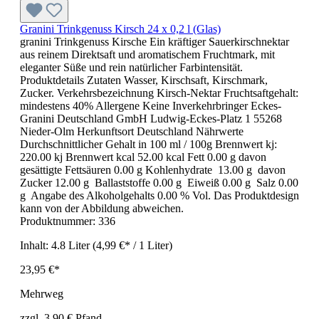
Granini Trinkgenuss Kirsch 24 x 0,2 l (Glas)
granini Trinkgenuss Kirsche Ein kräftiger Sauerkirschnektar
aus reinem Direktsaft und aromatischem Fruchtmark, mit
eleganter Süße und rein natürlicher Farbintensität.
Produktdetails Zutaten Wasser, Kirschsaft, Kirschmark,
Zucker. Verkehrsbezeichnung Kirsch-Nektar Fruchtsaftgehalt:
mindestens 40% Allergene Keine Inverkehrbringer Eckes-
Granini Deutschland GmbH Ludwig-Eckes-Platz 1 55268
Nieder-Olm Herkunftsort Deutschland Nährwerte
Durchschnittlicher Gehalt in 100 ml / 100g Brennwert kj:
220.00 kj Brennwert kcal 52.00 kcal Fett 0.00 g davon
gesättigte Fettsäuren 0.00 g Kohlenhydrate 13.00 g davon
Zucker 12.00 g Ballaststoffe 0.00 g Eiweiß 0.00 g Salz 0.00
g Angabe des Alkoholgehalts 0.00 % Vol. Das Produktdesign
kann von der Abbildung abweichen.
Produktnummer:
336
Inhalt:
4.8 Liter
(4,99 €* / 1 Liter)
23,95 €*
Mehrweg
zzgl. 3,90 € Pfand