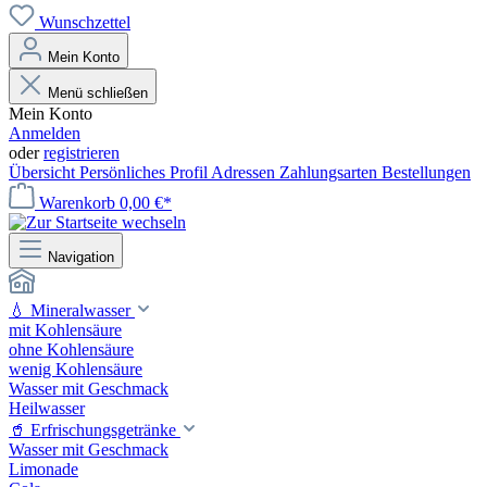
Wunschzettel
Mein Konto
Menü schließen
Mein Konto
Anmelden
oder
registrieren
Übersicht
Persönliches Profil
Adressen
Zahlungsarten
Bestellungen
Warenkorb
0,00 €*
Navigation
💧 Mineralwasser
mit Kohlensäure
ohne Kohlensäure
wenig Kohlensäure
Wasser mit Geschmack
Heilwasser
🥤 Erfrischungsgetränke
Wasser mit Geschmack
Limonade