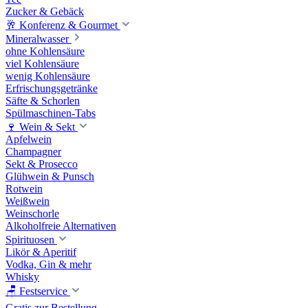
Zucker & Gebäck
🥂 Konferenz & Gourmet
Mineralwasser
ohne Kohlensäure
viel Kohlensäure
wenig Kohlensäure
Erfrischungsgetränke
Säfte & Schorlen
Spülmaschinen-Tabs
🍷 Wein & Sekt
Apfelwein
Champagner
Sekt & Prosecco
Glühwein & Punsch
Rotwein
Weißwein
Weinschorle
Alkoholfreie Alternativen
Spirituosen
Likör & Aperitif
Vodka, Gin & mehr
Whisky
🪑 Festservice
Gratis zur Bestellung