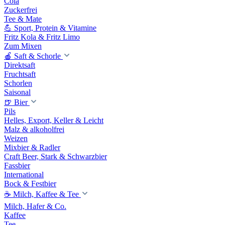
Cola
Zuckerfrei
Tee & Mate
💪 Sport, Protein & Vitamine
Fritz Kola & Fritz Limo
Zum Mixen
🍎 Saft & Schorle
Direktsaft
Fruchtsaft
Schorlen
Saisonal
🍺 Bier
Pils
Helles, Export, Keller & Leicht
Malz & alkoholfrei
Weizen
Mixbier & Radler
Craft Beer, Stark & Schwarzbier
Fassbier
International
Bock & Festbier
☕ Milch, Kaffee & Tee
Milch, Hafer & Co.
Kaffee
Tee