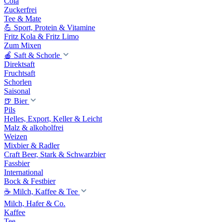
Cola
Zuckerfrei
Tee & Mate
💪 Sport, Protein & Vitamine
Fritz Kola & Fritz Limo
Zum Mixen
🍎 Saft & Schorle
Direktsaft
Fruchtsaft
Schorlen
Saisonal
🍺 Bier
Pils
Helles, Export, Keller & Leicht
Malz & alkoholfrei
Weizen
Mixbier & Radler
Craft Beer, Stark & Schwarzbier
Fassbier
International
Bock & Festbier
☕ Milch, Kaffee & Tee
Milch, Hafer & Co.
Kaffee
Tee