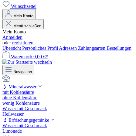
Wunschzettel
Mein Konto
Menü schließen
Mein Konto
Anmelden
oder
registrieren
Übersicht
Persönliches Profil
Adressen
Zahlungsarten
Bestellungen
Warenkorb
0,00 €*
Navigation
💧 Mineralwasser
mit Kohlensäure
ohne Kohlensäure
wenig Kohlensäure
Wasser mit Geschmack
Heilwasser
🥤 Erfrischungsgetränke
Wasser mit Geschmack
Limonade