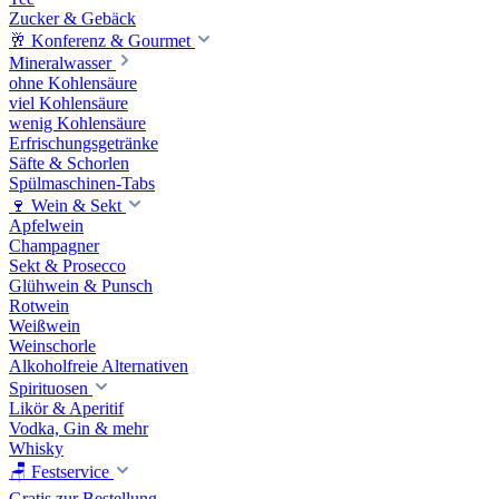
Zucker & Gebäck
🥂 Konferenz & Gourmet
Mineralwasser
ohne Kohlensäure
viel Kohlensäure
wenig Kohlensäure
Erfrischungsgetränke
Säfte & Schorlen
Spülmaschinen-Tabs
🍷 Wein & Sekt
Apfelwein
Champagner
Sekt & Prosecco
Glühwein & Punsch
Rotwein
Weißwein
Weinschorle
Alkoholfreie Alternativen
Spirituosen
Likör & Aperitif
Vodka, Gin & mehr
Whisky
🪑 Festservice
Gratis zur Bestellung